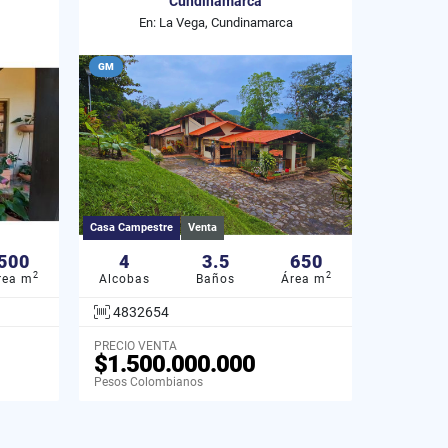
Cundinamarca
En: La Vega, Cundinamarca
GM
Casa Campestre
Venta
500
4
3.5
650
2
2
rea m
Alcobas
Baños
Área m
4832654
PRECIO VENTA
$1.500.000.000
Pesos Colombianos