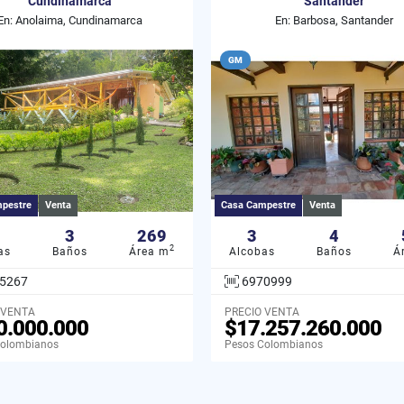
Cundinamarca
Santander
En: Anolaima, Cundinamarca
En: Barbosa, Santander
GM
pestre
Venta
Casa Campestre
Venta
3
269
3
4
2
as
Baños
Área m
Alcobas
Baños
Á
5267
6970999
 VENTA
PRECIO VENTA
0.000.000
$17.257.260.000
Colombianos
Pesos Colombianos