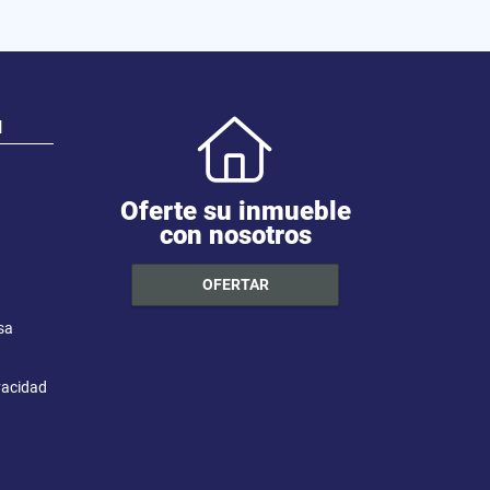
N
Oferte su inmueble
con nosotros
OFERTAR
sa
ivacidad