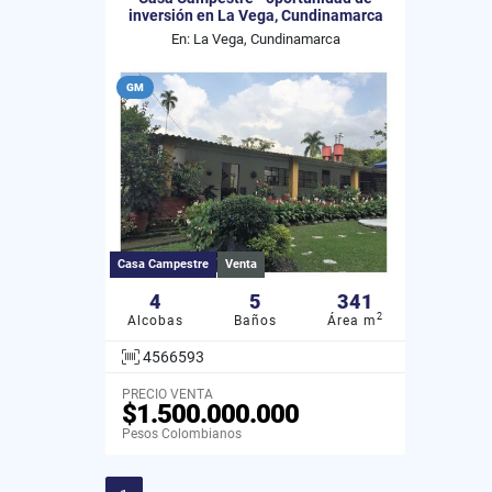
inversión en La Vega, Cundinamarca
En: La Vega, Cundinamarca
GM
Casa Campestre
Venta
4
5
341
2
Alcobas
Baños
Área m
4566593
PRECIO VENTA
$1.500.000.000
Pesos Colombianos