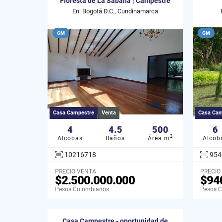
Floresta de La Sabana | Campestre
En: Bogotá D.C., Cundinamarca
GM
GM
Casa Campestre
Venta
Casa Cam
4
4.5
500
6
2
Alcobas
Baños
Área m
Alcob
10216718
954
PRECIO VENTA
PRECIO
$2.500.000.000
$94
Pesos Colombianos
Pesos 
Casa Campestre - oportunidad de