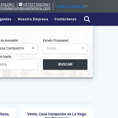
13362961
|
+573213362961
Select Language
▼
nmobiliario@giovannimora.com
gentes
Nuestra Empresa
Contáctenos
 de inmueble:
Estado Propiedad:
asa Campestre
Todos
io hasta:
BUSCAR
rbosa,
Venta, Casa Campestre en La Vega,