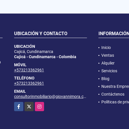
UBICACIÓN Y CONTACTO
INFORMACIÓ
UBICACIÓN
Inicio
Cajicá, Cundinamarca
Ventas
Cajicá - Cundinamarca - Colombia
a
Alquiler
MÓVIL
+573213362961
Servicios
TELÉFONO
Blog
+573213362961
Nuestra Empre
EMAIL
Contáctenos
consultorinmobiliario@giovannimora.com
Políticas de pr
Facebook
X
Instagram