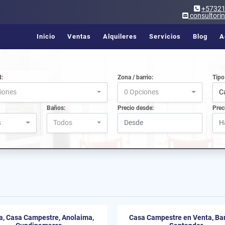
+5732
consultori
Inicio
Ventas
Alquileres
Servicios
Blog
A
d:
Zona / barrio:
Tipo
iones
0 Opciones
C
Baños:
Precio desde:
Prec
s
Todos
a, Casa Campestre, Anolaima,
Casa Campestre en Venta, Ba