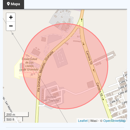
Mapa
+
−
200 m
500 ft
Leaflet
| Wasi - ©
OpenStreetMap