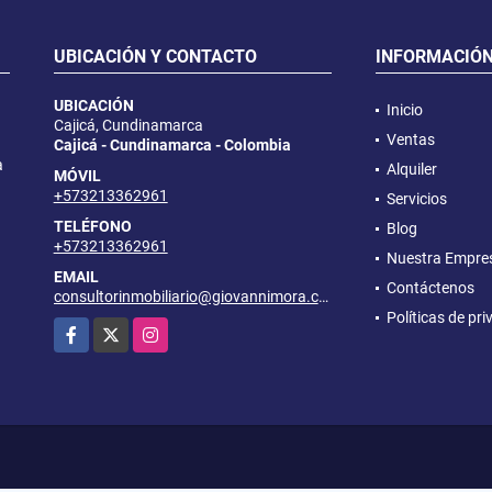
UBICACIÓN Y CONTACTO
INFORMACIÓ
UBICACIÓN
Inicio
Cajicá, Cundinamarca
Ventas
Cajicá - Cundinamarca - Colombia
a
Alquiler
MÓVIL
+573213362961
Servicios
TELÉFONO
Blog
+573213362961
Nuestra Empre
EMAIL
Contáctenos
consultorinmobiliario@giovannimora.com
Políticas de pr
Facebook
X
Instagram