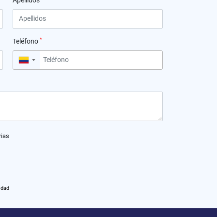
Apellidos
*
Teléfono
▼
rias
idad