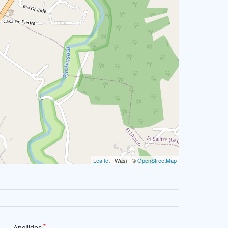
Leaflet
| Wasi - ©
OpenStreetMap
*