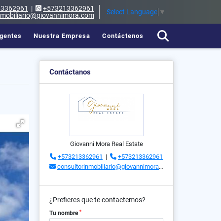
13362961
|
+573213362961
Select Language
▼
nmobiliario@giovannimora.com
gentes
Nuestra Empresa
Contáctenos
Contáctanos
Giovanni Mora Real Estate
+573213362961
|
+573213362961
consultorinmobiliario@giovannimora.com
¿Prefieres que te contactemos?
*
Tu nombre