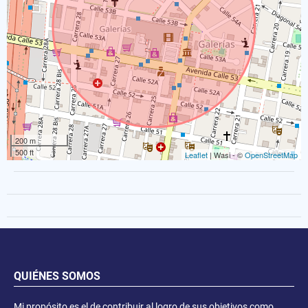
200 m
500 ft
Leaflet
| Wasi - ©
OpenStreetMap
QUIÉNES SOMOS
Mi propósito es el de contribuir al logro de sus objetivos como