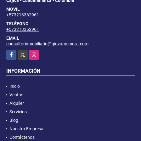
Cajicá - Cundinamarca - Colombia
MÓVIL
+573213362961
TELÉFONO
+573213362961
EMAIL
consultorinmobiliario@giovannimora.com
Facebook
X
Instagram
INFORMACIÓN
Inicio
Ventas
Alquiler
Servicios
Blog
Nuestra Empresa
Contáctenos