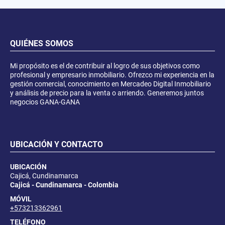
QUIÉNES SOMOS
Mi propósito es el de contribuir al logro de sus objetivos como
profesional y empresario inmobiliario. Ofrezco mi experiencia en la
gestión comercial, conocimiento en Mercadeo Digital Inmobiliario
y análisis de precio para la venta o arriendo. Generemos juntos
negocios GANA-GANA
UBICACIÓN Y CONTACTO
UBICACIÓN
Cajicá, Cundinamarca
Cajicá - Cundinamarca - Colombia
MÓVIL
+573213362961
TELÉFONO