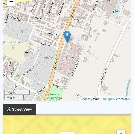
−
200 m
500 ft
Leaflet
| Wasi - ©
OpenStreetMap
Street View