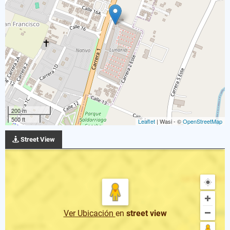
200 m
500 ft
Leaflet
| Wasi - ©
OpenStreetMap
Street View
Ver Ubicación
en
street view