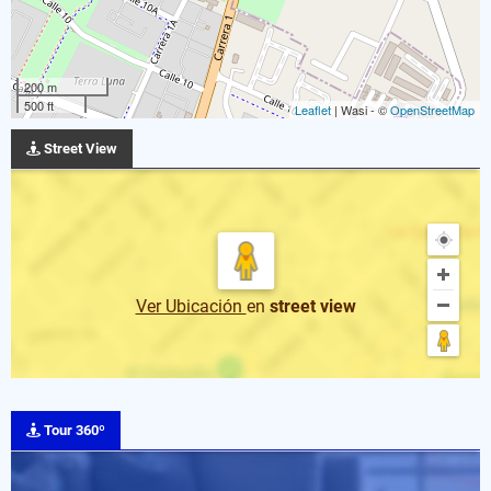
200 m
500 ft
Leaflet
| Wasi - ©
OpenStreetMap
Street View
Ver Ubicación
en
street view
Tour 360º