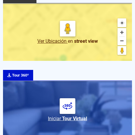
Ver Ubicación
en
street view
Tour 360º
Iniciar
Tour Virtual