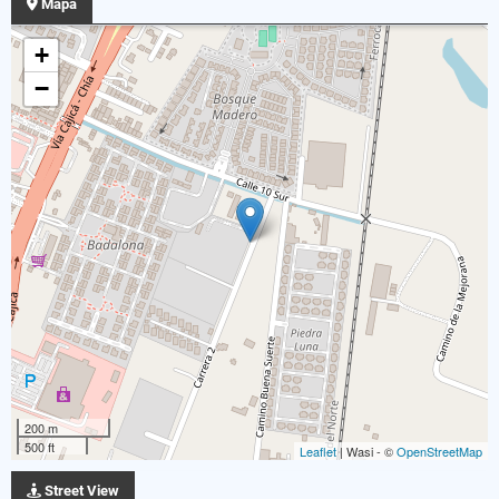
Mapa
+
−
200 m
500 ft
Leaflet
| Wasi - ©
OpenStreetMap
Street View