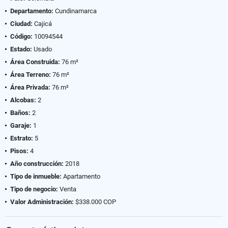
Departamento:
Cundinamarca
Ciudad:
Cajicá
Código:
10094544
Estado:
Usado
Área Construida:
76 m²
Área Terreno:
76 m²
Área Privada:
76 m²
Alcobas:
2
Baños:
2
Garaje:
1
Estrato:
5
Pisos:
4
Año construcción:
2018
Tipo de inmueble:
Apartamento
Tipo de negocio:
Venta
Valor Administración:
$338.000 COP