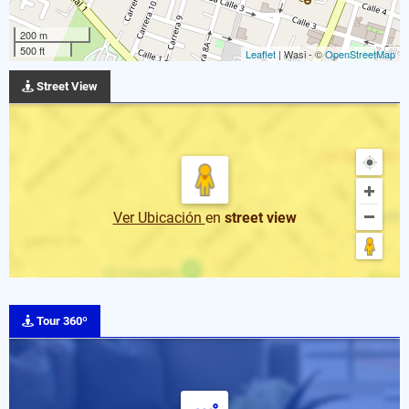
200 m
500 ft
Leaflet
| Wasi - ©
OpenStreetMap
Street View
Ver Ubicación
en
street view
Tour 360º