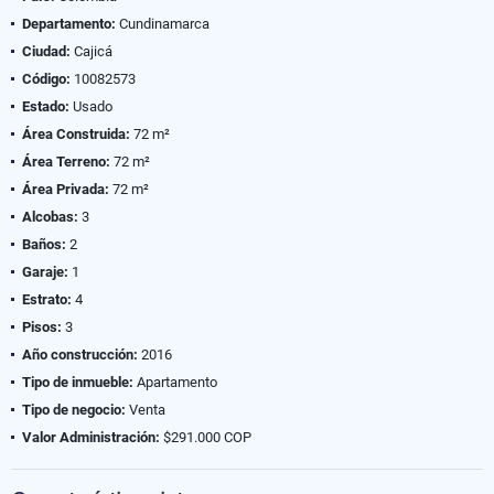
Departamento:
Cundinamarca
Ciudad:
Cajicá
Código:
10082573
Estado:
Usado
Área Construida:
72 m²
Área Terreno:
72 m²
Área Privada:
72 m²
Alcobas:
3
Baños:
2
Garaje:
1
Estrato:
4
Pisos:
3
Año construcción:
2016
Tipo de inmueble:
Apartamento
Tipo de negocio:
Venta
Valor Administración:
$291.000 COP