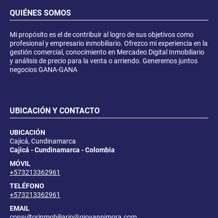
QUIÉNES SOMOS
Mi propósito es el de contribuir al logro de sus objetivos como
profesional y empresario inmobiliario. Ofrezco mi experiencia en la
gestión comercial, conocimiento en Mercadeo Digital Inmobiliario
y análisis de precio para la venta o arriendo. Generemos juntos
negocios GANA-GANA
UBICACIÓN Y CONTACTO
UBICACIÓN
Cajicá, Cundinamarca
Cajicá - Cundinamarca - Colombia
MÓVIL
+573213362961
TELÉFONO
+573213362961
EMAIL
consultorinmobiliario@giovannimora.com