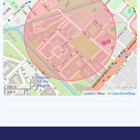
200 m
500 ft
Leaflet
| Wasi - ©
OpenStreetMap