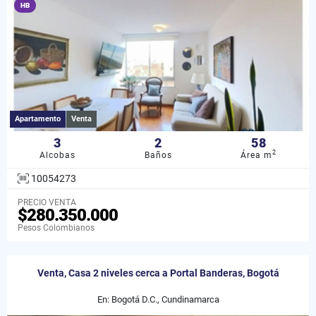
HB
Apartamento
Venta
3
2
58
2
Alcobas
Baños
Área m
10054273
PRECIO VENTA
$280.350.000
Pesos Colombianos
Venta, Casa 2 niveles cerca a Portal Banderas, Bogotá
En: Bogotá D.C., Cundinamarca