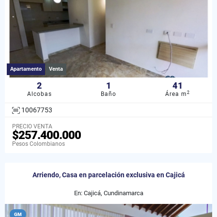
Apartamento
Venta
2
1
41
2
Alcobas
Baño
Área m
10067753
PRECIO VENTA
$257.400.000
Pesos Colombianos
Arriendo, Casa en parcelación exclusiva en Cajicá
En: Cajicá, Cundinamarca
GM