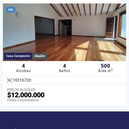
GM
Casa Campestre
Alquiler
4
4
500
2
Alcobas
Baños
Área m
10216720
PRECIO ALQUILER
$12.000.000
Pesos Colombianos