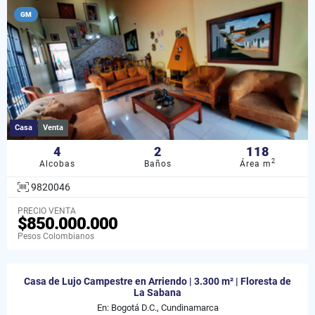
GM
Casa
Venta
4
2
118
2
Alcobas
Baños
Área m
9820046
PRECIO VENTA
$850.000.000
Pesos Colombianos
Casa de Lujo Campestre en Arriendo | 3.300 m² | Floresta de
La Sabana
En: Bogotá D.C., Cundinamarca