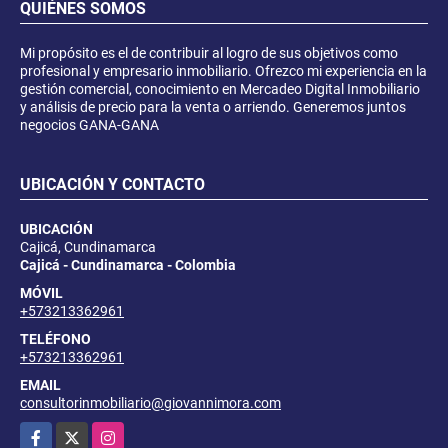
QUIÉNES SOMOS
Mi propósito es el de contribuir al logro de sus objetivos como
profesional y empresario inmobiliario. Ofrezco mi experiencia en la
gestión comercial, conocimiento en Mercadeo Digital Inmobiliario
y análisis de precio para la venta o arriendo. Generemos juntos
negocios GANA-GANA
UBICACIÓN Y CONTACTO
UBICACIÓN
Cajicá, Cundinamarca
Cajicá - Cundinamarca - Colombia
MÓVIL
+573213362961
TELÉFONO
+573213362961
EMAIL
consultorinmobiliario@giovannimora.com
Facebook
X
Instagram